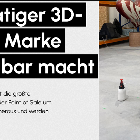
tiger 3D-
e Marke
hbar macht
t die größte
er Point of Sale um
 heraus und werden