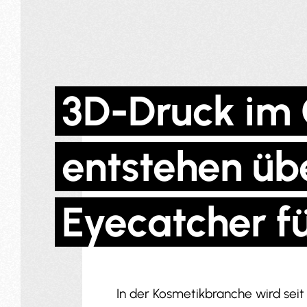
3D-Druck im 
entstehen üb
Eyecatcher f
In der Kosmetikbranche wird seit 